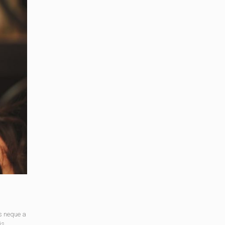
s neque a
is