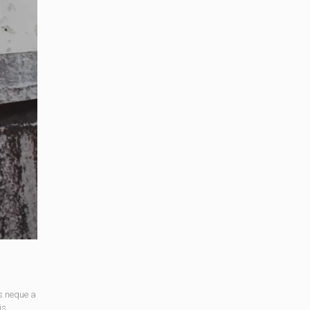
s neque a
is