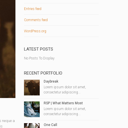
Entries feed
Comments feed
WordPress.org
LATEST POSTS
No Posts To Display
RECENT PORTFOLIO
Daybreak
Lorem ipsum dolor sit amet,
consectetur adipiscing...
RSP | What Matters Most
Lorem ipsum dolor sit amet,
consectetur adipiscing...
s neque a
One Call
is