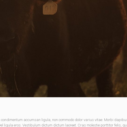
nec condimentum accumsan ligula, non commodo dolor varius vitae. Morbi dapibu
 ligula eros. Vestibulum dictum dictum laoreet. Cras molestie porttitor felis, qu