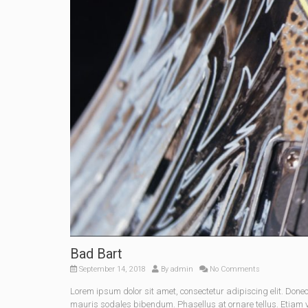
Bad Bart
September 14, 2018
By
admin
No Comments
Lorem ipsum dolor sit amet, consectetur adipiscing elit. Do
mauris sodales bibendum. Phasellus at ornare tellus. Etiam vel