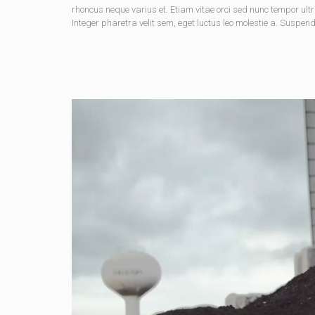
rhoncus neque varius et. Etiam vitae orci sed nunc tempor ult
Integer pharetra velit sem, eget luctus leo molestie a. Suspen