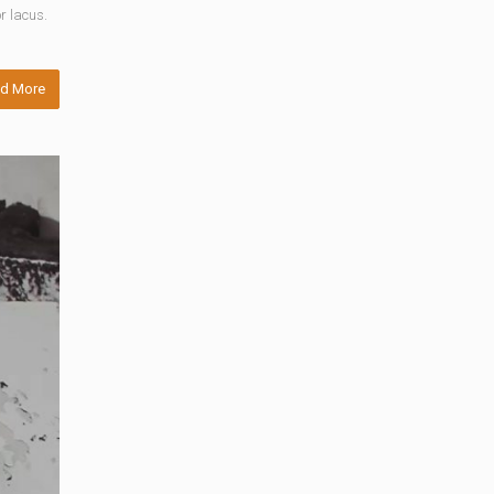
r lacus.
d More