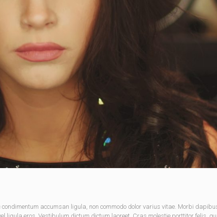
nec condimentum accumsan ligula, non commodo dolor varius vitae. Morbi dapibu
 ligula eros. Vestibulum dictum dictum laoreet. Cras molestie porttitor felis, qu