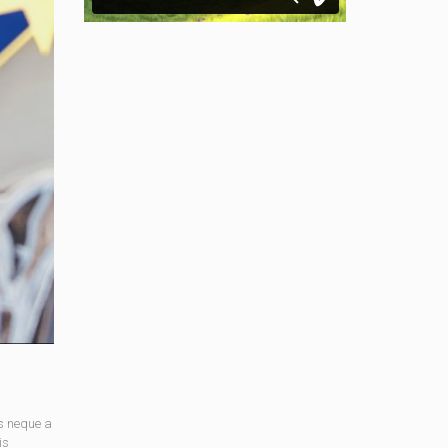
s neque a
is