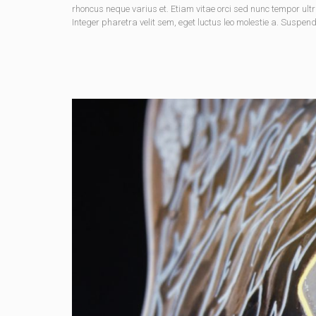
rhoncus neque varius et. Etiam vitae orci sed nunc tempor ult
Integer pharetra velit sem, eget luctus leo molestie a. Suspen