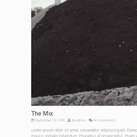
The Mix
September 13, 2018
By
admin
No Comments
Lorem ipsum dolor sit amet, consectetur adipiscing elit. Do
mauris sodales bibendum. Phasellus at ornare tellus. Etiam vel