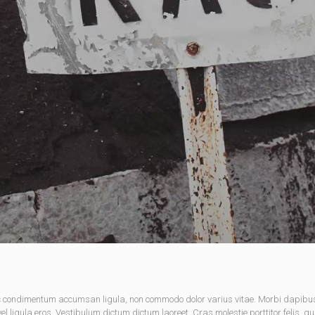
nec condimentum accumsan ligula, non commodo dolor varius vitae. Morbi dapibu
 ligula eros. Vestibulum dictum dictum laoreet. Cras molestie porttitor felis, qu