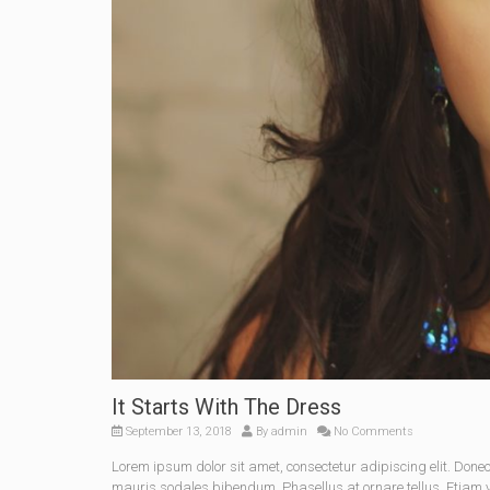
It Starts With The Dress
September 13, 2018
By
admin
No Comments
Lorem ipsum dolor sit amet, consectetur adipiscing elit. Do
mauris sodales bibendum. Phasellus at ornare tellus. Etiam vel