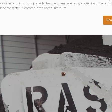
rices eget a purus. Quisque pellentesque quam venenatis, aliquet ipsum a, aucto
disse consectetur laoreet diam eleifend interdum.
Rea