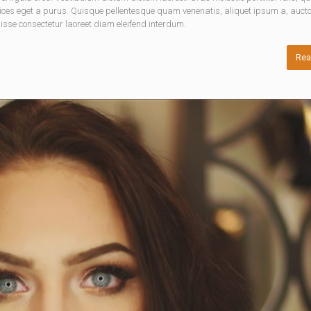
rices eget a purus. Quisque pellentesque quam venenatis, aliquet ipsum a, aucto
disse consectetur laoreet diam eleifend interdum.
Rea