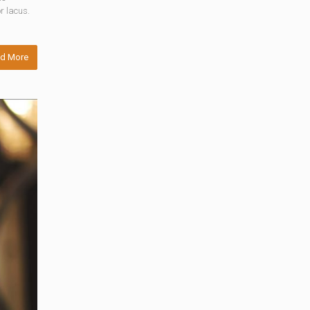
r lacus.
d More