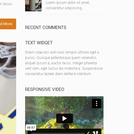
Lorem ipsum dolor sit amet,
r lacus.
consectetur adipiscing...
d More
RECENT COMMENTS
TEXT WIDGET
Etiam vitae orci sed nunc tempor ultrices eget a
purus. Quisque pellentesque quam venenatis,
aliquet ipsum a, auctor lacus. Integer pharetra
velit sem, eget luctus leo molestie a. Suspendisse
consectetur laoreet diam eleifend interdum.
RESPONSIVE VIDEO