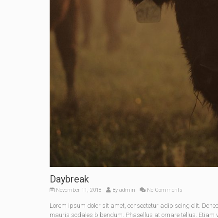
Daybreak
November 11, 2018
By
admin
No Comments
Lorem ipsum dolor sit amet, consectetur adipiscing elit. Do
mauris sodales bibendum. Phasellus at ornare tellus. Etiam vel