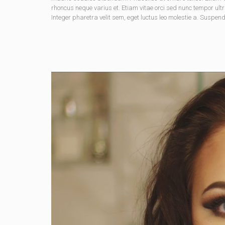
rhoncus neque varius et. Etiam vitae orci sed nunc tempor ult
Integer pharetra velit sem, eget luctus leo molestie a. Suspen