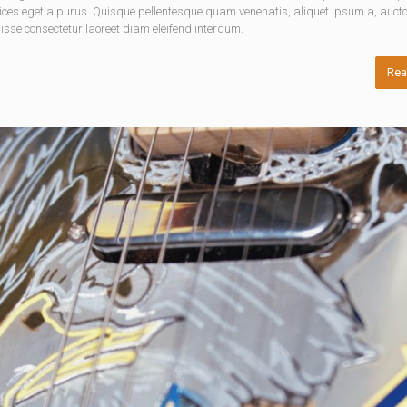
rices eget a purus. Quisque pellentesque quam venenatis, aliquet ipsum a, aucto
disse consectetur laoreet diam eleifend interdum.
Rea