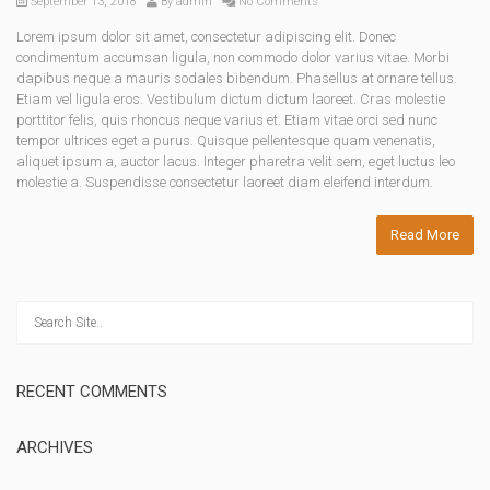
September 13, 2018
By
admin
No Comments
Lorem ipsum dolor sit amet, consectetur adipiscing elit. Donec
condimentum accumsan ligula, non commodo dolor varius vitae. Morbi
dapibus neque a mauris sodales bibendum. Phasellus at ornare tellus.
Etiam vel ligula eros. Vestibulum dictum dictum laoreet. Cras molestie
porttitor felis, quis rhoncus neque varius et. Etiam vitae orci sed nunc
tempor ultrices eget a purus. Quisque pellentesque quam venenatis,
aliquet ipsum a, auctor lacus. Integer pharetra velit sem, eget luctus leo
molestie a. Suspendisse consectetur laoreet diam eleifend interdum.
Read More
RECENT COMMENTS
ARCHIVES