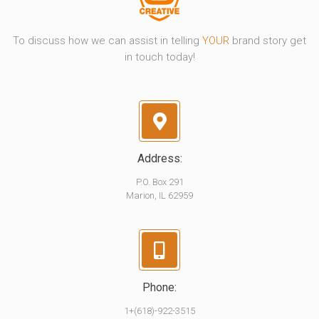
To discuss how we can assist in telling
YOUR
brand story get
in touch today!
Address:
P.O. Box 291
Marion, IL 62959
Phone:
1+(618)-922-3515