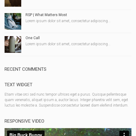
RSP | What Matters Most
Lorem ipsum dolor sit amet, consectetur adipiscing...
One Call
Lorem ipsum dolor sit amet, consectetur adipiscing...
RECENT COMMENTS
TEXT WIDGET
Etiam vitae orci sed nunc tempor ultrices eget a purus. Quisque pellentesque
quam venenatis, aliquet ipsum a, auctor lacus. Integer pharetra velit sem, eget
luctus leo molestie a. Suspendisse consectetur laoreet diam eleifend interdum.
RESPONSIVE VIDEO