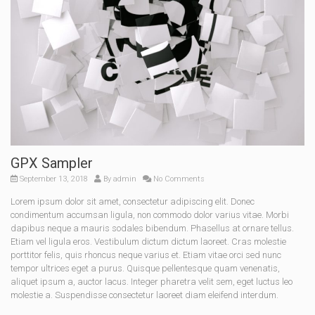
GPX Sampler
September 13, 2018
By
admin
No Comments
Lorem ipsum dolor sit amet, consectetur adipiscing elit. Donec
condimentum accumsan ligula, non commodo dolor varius vitae. Morbi
dapibus neque a mauris sodales bibendum. Phasellus at ornare tellus.
Etiam vel ligula eros. Vestibulum dictum dictum laoreet. Cras molestie
porttitor felis, quis rhoncus neque varius et. Etiam vitae orci sed nunc
tempor ultrices eget a purus. Quisque pellentesque quam venenatis,
aliquet ipsum a, auctor lacus. Integer pharetra velit sem, eget luctus leo
molestie a. Suspendisse consectetur laoreet diam eleifend interdum.