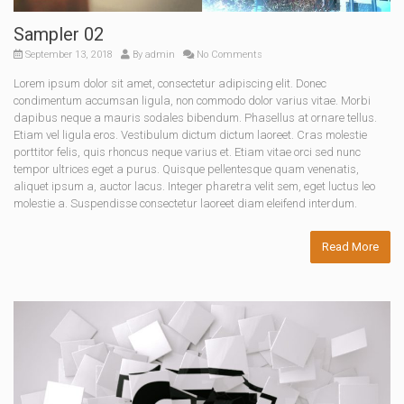
Sampler 02
September 13, 2018
By
admin
No Comments
Lorem ipsum dolor sit amet, consectetur adipiscing elit. Donec
condimentum accumsan ligula, non commodo dolor varius vitae. Morbi
dapibus neque a mauris sodales bibendum. Phasellus at ornare tellus.
Etiam vel ligula eros. Vestibulum dictum dictum laoreet. Cras molestie
porttitor felis, quis rhoncus neque varius et. Etiam vitae orci sed nunc
tempor ultrices eget a purus. Quisque pellentesque quam venenatis,
aliquet ipsum a, auctor lacus. Integer pharetra velit sem, eget luctus leo
molestie a. Suspendisse consectetur laoreet diam eleifend interdum.
Read More